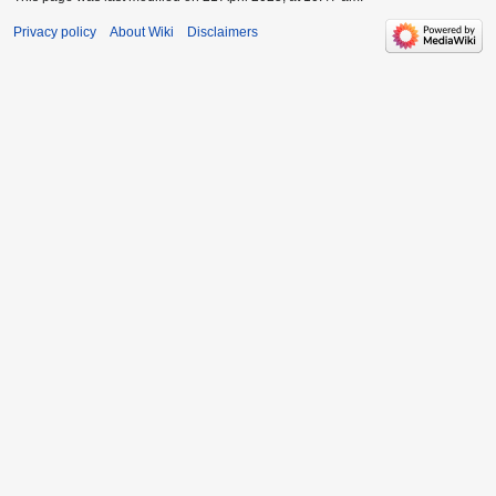
Privacy policy
About Wiki
Disclaimers