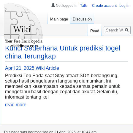
Not logged in
Talk
Create account
Log in
Main page
Discussion
Search
Read
wikitidings.com
Kunci Sederhana Untuk prediksi togel
china Terungkap
April 21, 2025
Wiki Article
Prediksi Top Pada saat Stay attract SDY berlangsung,
setiap hasil pengeluaran langsung diumumkan. Ini
memberikan kesempatan kepada semua pemain untuk
mengetahui hasil dengan cepat dan akurat. Selain itu,
informasi tentang kel
read more
This page was last modified on 21 April 2025, at 10:47 am.